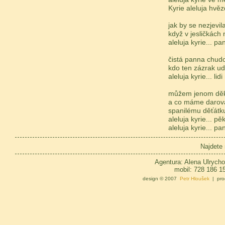
Kyrie aleluja hvěz
jak by se nezjevi
když v jesličkách
aleluja kyrie... p
čistá panna chud
kdo ten zázrak udě
aleluja kyrie... lidi
můžem jenom dě
a co máme darov
spanilému děťátk
aleluja kyrie... p
aleluja kyrie... p
Najdete
Agentura: Alena Ulrycho
mobil: 728 186 1
design © 2007
Petr Hloušek
| pro