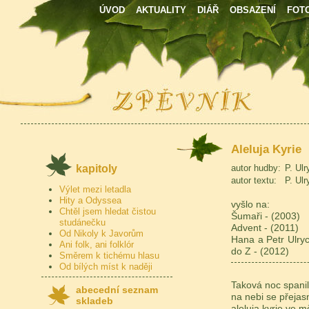
ÚVOD
AKTUALITY
DIÁŘ
OBSAZENÍ
FOT
Aleluja Kyrie
kapitoly
autor hudby:
P. Ulr
autor textu:
P. Ulr
Výlet mezi letadla
Hity a Odyssea
vyšlo na:
Chtěl jsem hledat čistou
Šumaři - (2003)
studánečku
Advent - (2011)
Od Nikoly k Javorům
Hana a Petr Ulryc
Ani folk, ani folklór
do Z - (2012)
Směrem k tichému hlasu
Od bílých míst k naději
Taková noc spanil
abecední seznam
na nebi se přejas
skladeb
aleluja kyrie ve 