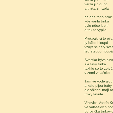
vařila ji dlouho
a trnka zmizela
na dně toho hrnk
kde vařila trnku
bylo něco k pití
a tak to vypila
Pročpak jsi to pila
ty bábo hloupá
vždyť se celý svět
teď stebou houpá
Švestka bývá slív
ale taky trnka
takhle se to zpívá
v zemi valašské
Tam ve vodě jsou
a kafe pijou báby
ale všichni mají r
trnky tekuté
Vizovice Vsetín K
ve valašských ho
borovička trnkovic