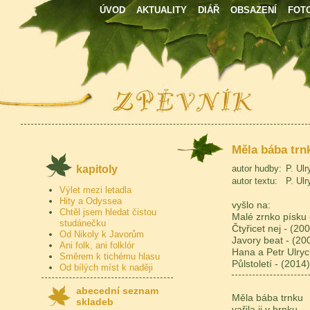
ÚVOD
AKTUALITY
DIÁŘ
OBSAZENÍ
FOT
Měla bába trn
kapitoly
autor hudby:
P. Ulr
autor textu:
P. Ulr
Výlet mezi letadla
Hity a Odyssea
vyšlo na:
Chtěl jsem hledat čistou
Malé zrnko písku 
studánečku
Čtyřicet nej - (20
Od Nikoly k Javorům
Javory beat - (20
Ani folk, ani folklór
Hana a Petr Ulrych
Směrem k tichému hlasu
Půlstoletí - (2014)
Od bílých míst k naději
abecední seznam
Měla bába trnku
skladeb
vařila ji v hrnku