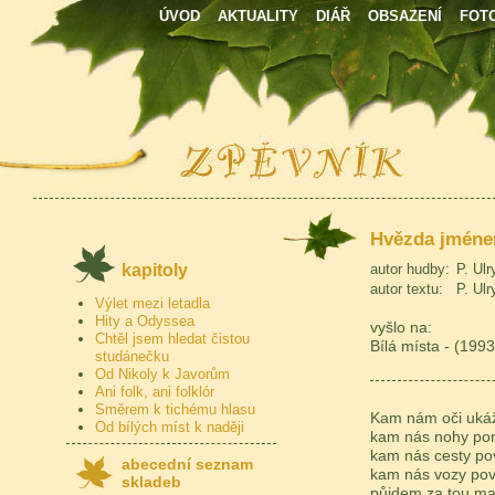
ÚVOD
AKTUALITY
DIÁŘ
OBSAZENÍ
FOT
Hvězda jméne
kapitoly
autor hudby:
P. Ulr
autor textu:
P. Ulr
Výlet mezi letadla
Hity a Odyssea
vyšlo na:
Chtěl jsem hledat čistou
Bílá místa - (1993
studánečku
Od Nikoly k Javorům
Ani folk, ani folklór
Směrem k tichému hlasu
Kam nám oči uká
Od bílých míst k naději
kam nás nohy po
kam nás cesty p
abecední seznam
kam nás vozy po
skladeb
půjdem za tou ma