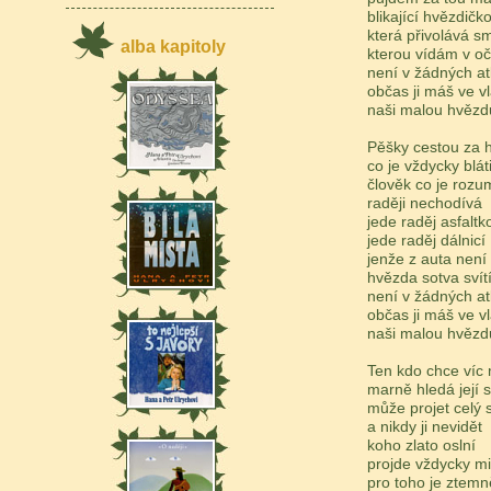
blikající hvězdičk
která přivolává s
alba kapitoly
kterou vídám v oč
není v žádných a
občas ji máš ve v
naši malou hvěz
Pěšky cestou za
co je vždycky blát
člověk co je roz
raději nechodívá
jede raděj asfaltk
jede raděj dálnicí
jenže z auta není 
hvězda sotva svítí
není v žádných a
občas ji máš ve v
naši malou hvěz
Ten kdo chce víc 
marně hledá její s
může projet celý 
a nikdy ji nevidět
koho zlato oslní
projde vždycky m
pro toho je ztemn