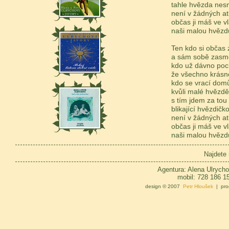
tahle hvězda nes
není v žádných a
občas ji máš ve v
naši malou hvěz
Ten kdo si občas 
a sám sobě zasm
kdo už dávno poc
že všechno krásné
kdo se vrací domů
kvůli malé hvězd
s tím jdem za tou
blikající hvězdičk
není v žádných a
občas ji máš ve v
naši malou hvěz
Najdete
Agentura: Alena Ulrycho
mobil: 728 186 1
design © 2007
Petr Hloušek
| pro