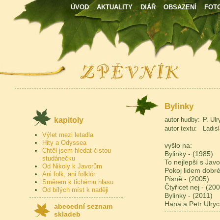
ÚVOD
AKTUALITY
DIÁŘ
OBSAZENÍ
FOT
Bylinky
kapitoly
autor hudby:
P. Ulr
autor textu:
Ladis
Výlet mezi letadla
Hity a Odyssea
vyšlo na:
Chtěl jsem hledat čistou
Bylinky - (1985)
studánečku
To nejlepší s Javo
Od Nikoly k Javorům
Pokoj lidem dobré
Ani folk, ani folklór
Písně - (2005)
Směrem k tichému hlasu
Čtyřicet nej - (20
Od bílých míst k naději
Bylinky - (2011)
Hana a Petr Ulrych
abecední seznam
skladeb