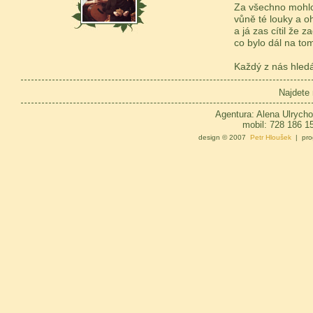
Za všechno mohlo
vůně té louky a o
a já zas cítil že z
co bylo dál na to
Každý z nás hledá 
Najdete
Agentura: Alena Ulrycho
mobil: 728 186 1
design © 2007
Petr Hloušek
| pro